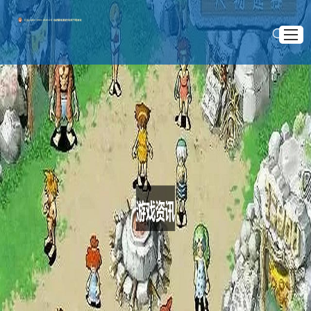
首页官网入口
解读红龙德州app官网
>
>
首页
游戏资讯
三国群英传2：技能重塑，武力值全新升级
项目展示
三国群英传2：技能重塑，武力值全新升级
游戏资讯
2025 .10 .13
企业服务
加入红龙poker官方下载
三国群英传2武力值如何修改技能
在《三国群英传2》这款经典的策略游戏中，武力值是一个
非常重要的属性，它直接影响着角色在战斗中的能力和表现。对
于玩家来说，掌握如何修改武力值技能是提升角色实力的关键之
一。本文将从随机8-20个方面对武力值技能的修改进行详细阐