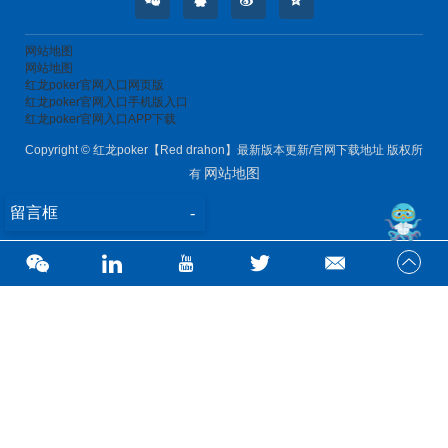
网站地图
网站地图
红龙poker官网入口网页版
红龙poker官网入口手机版入口
红龙poker官网入口APP下载
Copyright © 红龙poker【Red drahon】最新版本更新/官网下载地址 版权所
网站地图
有
留言框
-